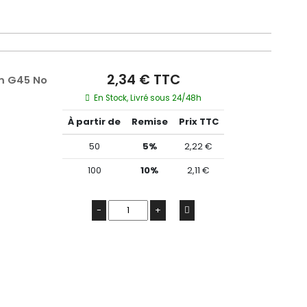
2,34 € TTC
m G45 No
En Stock, Livré sous 24/48h
À partir de
Remise
Prix TTC
50
5%
2,22 €
100
10%
2,11 €
-
+