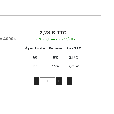
2,28 € TTC
re 4000K
En Stock, Livré sous 24/48h
À partir de
Remise
Prix TTC
50
5%
2,17 €
100
10%
2,05 €
-
+