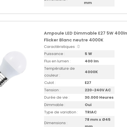
mm
Ampoule LED Dimmable E27 5W 400l
Flicker Blanc neutre 4000K
Caractéristiques :
Puissance :
5 W
Flux en lumen :
400 lm
Température de
4000K
couleur :
Culot :
E27
Tension :
220-240V AC
Durée de vie :
30.000 Heures
Dimmable :
Oui
Type de variation :
TRIAC
78 mm x Ø45
Dimensions :
mm