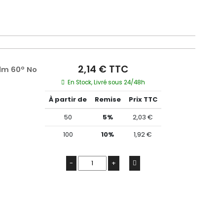
2,14 € TTC
lm 60º No
En Stock, Livré sous 24/48h
À partir de
Remise
Prix TTC
50
5%
2,03 €
100
10%
1,92 €
-
+