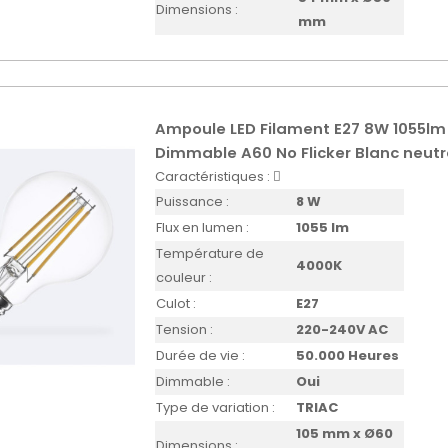
Dimensions :
mm
Ampoule LED Filament E27 8W 1055lm
Dimmable A60 No Flicker Blanc neut
Caractéristiques :
Puissance :
8 W
Flux en lumen :
1055 lm
Température de
4000K
couleur :
Culot :
E27
Tension :
220-240V AC
Durée de vie :
50.000 Heures
Dimmable :
Oui
Type de variation :
TRIAC
105 mm x Ø60
Dimensions :