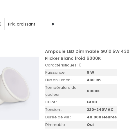
)
Ampoule LED Dimmable GU10 5W 430
Flicker Blanc froid 6000K
Caractéristiques :
Puissance :
5 W
Flux en lumen :
430 lm
Température de
6000K
couleur :
Culot :
GU10
Tension :
220-240V AC
Durée de vie :
40.000 Heures
Dimmable :
Oui