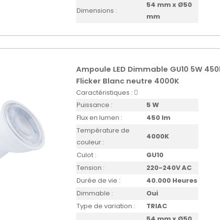
54 mm x Ø50
Dimensions :
mm
Ampoule LED Dimmable GU10 5W 450
Flicker Blanc neutre 4000K
Caractéristiques :
Puissance :
5 W
Flux en lumen :
450 lm
Température de
4000K
couleur :
Culot :
GU10
Tension :
220-240V AC
Durée de vie :
40.000 Heures
Dimmable :
Oui
Type de variation :
TRIAC
54 mm x Ø50