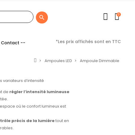
0

*Les prix affichés sont en TTC
 Contact --
Ampoules LED
Ampoule Dimmable
t de
régler l’intensité lumineuse
tée.
 espace où le confort lumineux est
trôle précis de la lumière
tout en
rables.