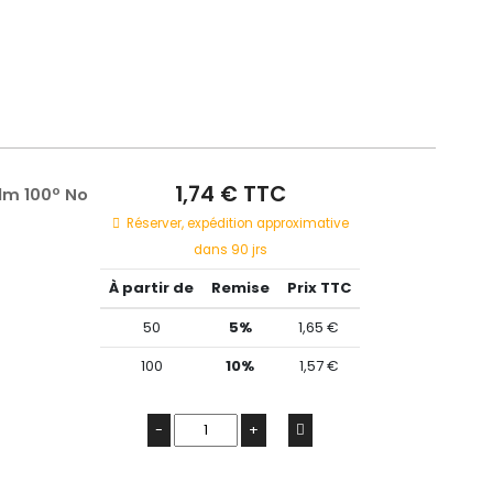
1,74 € TTC
lm 100º No
Réserver, expédition approximative
dans 90 jrs
À partir de
Remise
Prix TTC
50
5%
1,65 €
100
10%
1,57 €
-
+