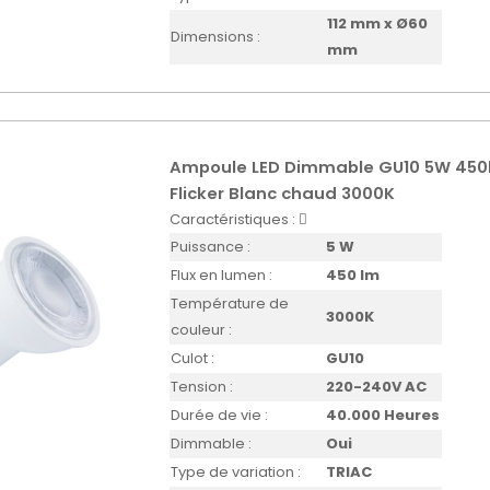
112 mm x Ø60
Dimensions :
mm
Ampoule LED Dimmable GU10 5W 450
Flicker Blanc chaud 3000K
Caractéristiques :
Puissance :
5 W
Flux en lumen :
450 lm
Température de
3000K
couleur :
Culot :
GU10
Tension :
220-240V AC
Durée de vie :
40.000 Heures
Dimmable :
Oui
Type de variation :
TRIAC