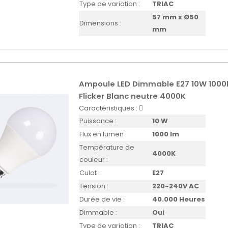
Type de variation :
TRIAC
57 mm x Ø50
Dimensions :
mm
Ampoule LED Dimmable E27 10W 1000
Flicker Blanc neutre 4000K
Caractéristiques :
Puissance :
10 W
Flux en lumen :
1000 lm
Température de
4000K
couleur :
Culot :
E27
Tension :
220-240V AC
Durée de vie :
40.000 Heures
Dimmable :
Oui
Type de variation :
TRIAC