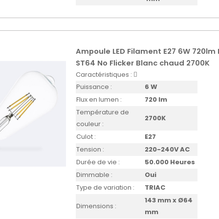
Ampoule LED Filament E27 6W 720lm
ST64 No Flicker Blanc chaud 2700K
Caractéristiques :
Puissance :
6 W
Flux en lumen :
720 lm
Température de
2700K
couleur :
Culot :
E27
Tension :
220-240V AC
Durée de vie :
50.000 Heures
Dimmable :
Oui
Type de variation :
TRIAC
143 mm x Ø64
Dimensions :
mm