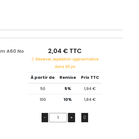
2,04 € TTC
lm A60 No
Réserver, expédition approximative
dans 90 jrs
À partir de
Remise
Prix TTC
50
5%
1,94 €
100
10%
1,84 €
-
+