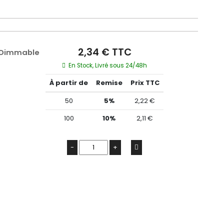
2,34 € TTC
 Dimmable
En Stock, Livré sous 24/48h
À partir de
Remise
Prix TTC
50
5%
2,22 €
100
10%
2,11 €
-
+