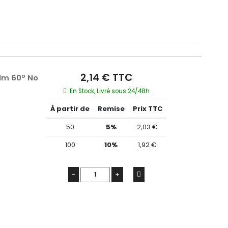
2,14 € TTC
lm 60º No
En Stock, Livré sous 24/48h
À partir de
Remise
Prix TTC
50
5%
2,03 €
100
10%
1,92 €
-
+