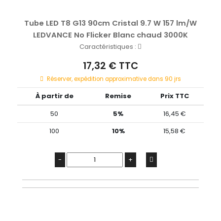
Tube LED T8 G13 90cm Cristal 9.7 W 157 lm/W
LEDVANCE No Flicker Blanc chaud 3000K
Caractéristiques :
17,32 € TTC
Réserver, expédition approximative dans 90 jrs
À partir de
Remise
Prix TTC
50
5%
16,45 €
100
10%
15,58 €
-
+