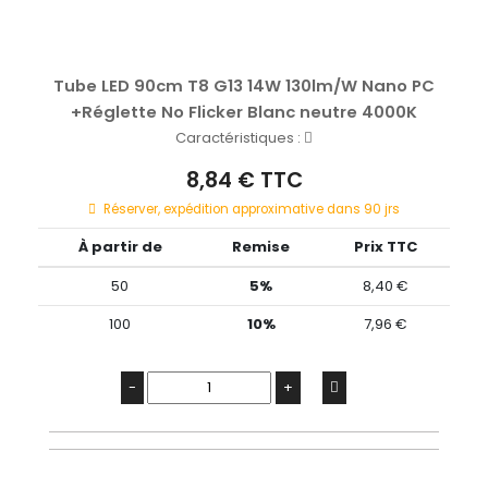
Tube LED 90cm T8 G13 14W 130lm/W Nano PC
+Réglette No Flicker Blanc neutre 4000K
Caractéristiques :
8,84 € TTC
Réserver, expédition approximative dans 90 jrs
À partir de
Remise
Prix TTC
50
5%
8,40 €
100
10%
7,96 €
-
+