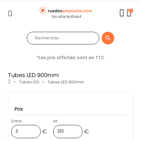
0
Un site brillant

*Les prix affichés sont en TTC
Tubes LED 900mm
Tubes LED
Tubes LED 900mm
Prix
Entre
et
€
€