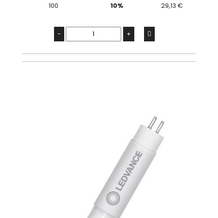
100
10%
29,13 €
-
+