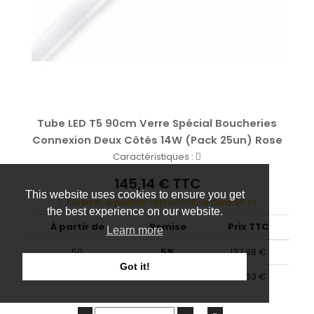
Tube LED T5 90cm Verre Spécial Boucheries
Connexion Deux Côtés 14W (Pack 25un) Rose
Caractéristiques :
145,14 € TTC
This website uses cookies to ensure you get
Réserver, expédition approximative dans 90 jrs
the best experience on our website.
À partir de
Remise
Prix TTC
Learn more
50
5%
137,88 €
Got it!
100
10%
130,63 €