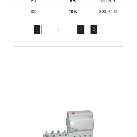
50
5%
320,29 €
100
10%
303,44 €
-
+