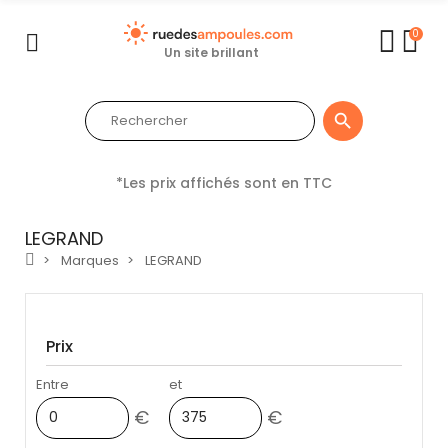
0
Un site brillant

*Les prix affichés sont en TTC
LEGRAND
Marques
LEGRAND
Prix
Entre
et
€
€