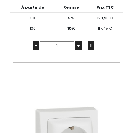
À partir de
Remise
Prix TTC
50
5%
123,98 €
100
10%
117,45 €
-
+