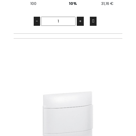
100
10%
31,16 €
-
+