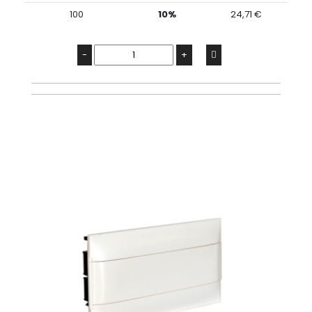
100
10%
24,71 €
-
+