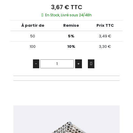
3,67 € TTC
En Stock, Livré sous 24/48h
À partir de
Remise
Prix TTC
50
5%
3,49 €
100
10%
3,30 €
-
+