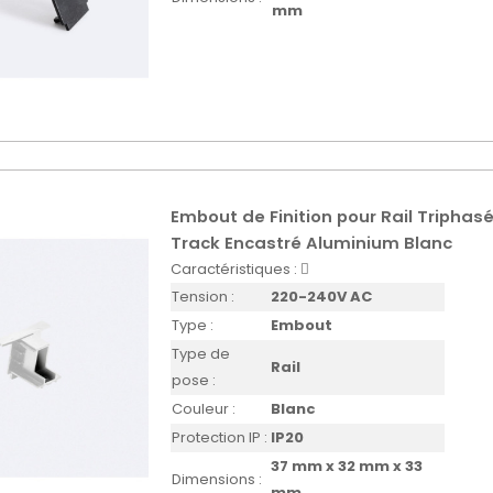
mm
Embout de Finition pour Rail Triphasé
Track Encastré Aluminium Blanc
Caractéristiques :
Tension :
220-240V AC
Type :
Embout
Type de
Rail
pose :
Couleur :
Blanc
Protection IP :
IP20
37 mm x 32 mm x 33
Dimensions :
mm