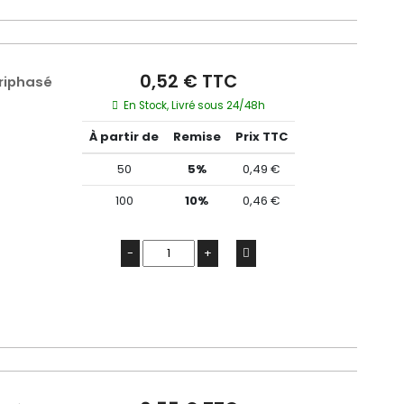
0,52 € TTC
Triphasé
En Stock, Livré sous 24/48h
À partir de
Remise
Prix TTC
50
5%
0,49 €
100
10%
0,46 €
-
+