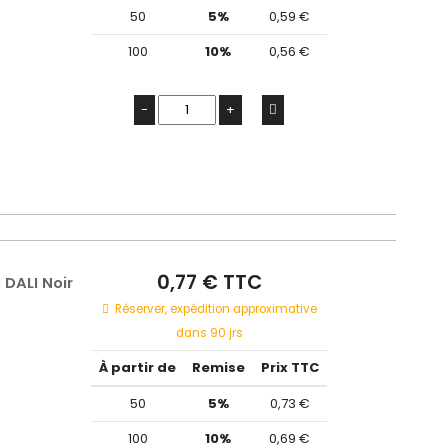
50
5%
0,59 €
100
10%
0,56 €
-
+
0,77 € TTC
 DALI Noir
Réserver, expédition approximative
dans 90 jrs
À partir de
Remise
Prix TTC
50
5%
0,73 €
100
10%
0,69 €