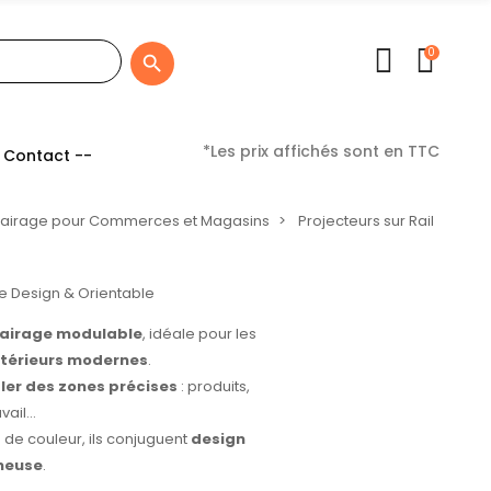
0

*Les prix affichés sont en TTC
 Contact --
lairage pour Commerces et Magasins
Projecteurs sur Rail
lairage modulable
, idéale pour les
ntérieurs modernes
.
bler des zones précises
: produits,
ail...
 de couleur, ils conjuguent
design
ineuse
.