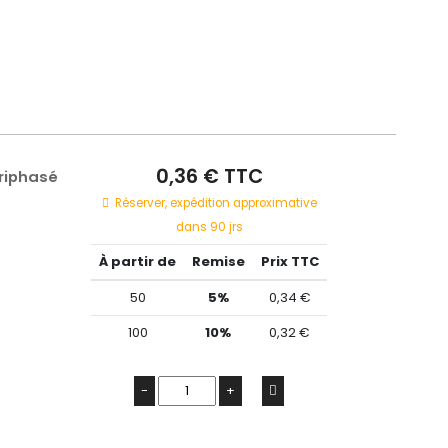
0,36 € TTC
Triphasé
Réserver, expédition approximative
dans 90 jrs
À partir de
Remise
Prix TTC
50
5%
0,34 €
100
10%
0,32 €
-
+