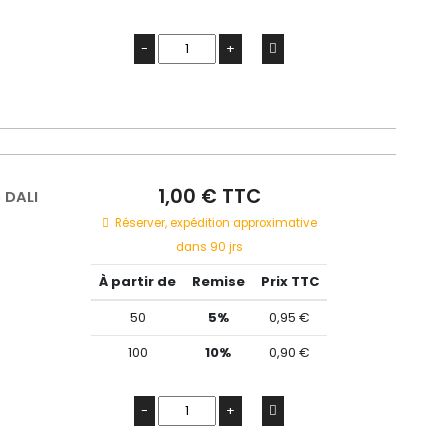
-
+
1,00 € TTC
 DALI
Réserver, expédition approximative
dans 90 jrs
À partir de
Remise
Prix TTC
50
5%
0,95 €
100
10%
0,90 €
-
+