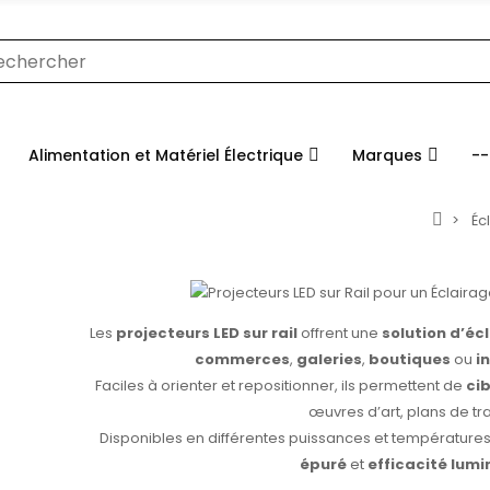
Alimentation et Matériel Électrique
Marques
--
Éc
Les
projecteurs LED sur rail
offrent une
solution d’éc
commerces
,
galeries
,
boutiques
ou
i
Faciles à orienter et repositionner, ils permettent de
ci
œuvres d’art, plans de trav
Disponibles en différentes puissances et températures
épuré
et
efficacité lum