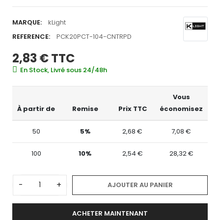
MARQUE:
kLight
REFERENCE:
PCK20PCT-104-CNTRPD
2,83 €
TTC
En Stock, Livré sous 24/48h
Vous
À partir de
Remise
Prix TTC
économisez
50
5%
2,68 €
7,08 €
100
10%
2,54 €
28,32 €
-
+
AJOUTER AU PANIER
ACHETER MAINTENANT