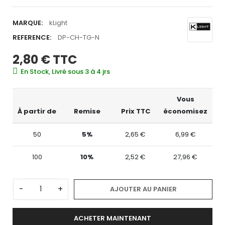
MARQUE:
kLight
REFERENCE:
DP-CH-TG-N
2,80 €
TTC
En Stock, Livré sous 3 à 4 jrs
Vous
À partir de
Remise
Prix TTC
économisez
50
5%
2,65 €
6,99 €
100
10%
2,52 €
27,96 €
-
+
AJOUTER AU PANIER
ACHETER MAINTENANT