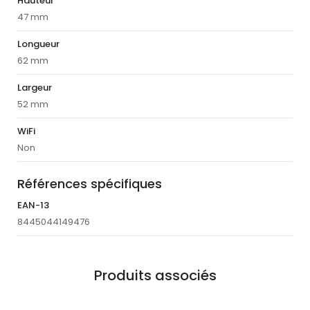
Hauteur
47 mm
Longueur
62 mm
Largeur
52 mm
WiFi
Non
Références spécifiques
EAN-13
8445044149476
Produits associés