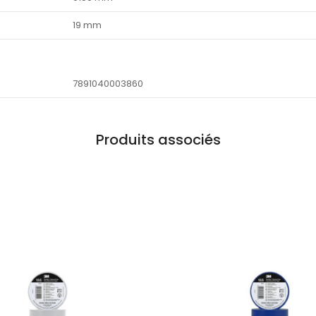
19 mm
7891040003860
Produits associés