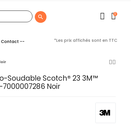
0

*Les prix affichés sont en TTC
 Contact --
oir
to-Soudable Scotch® 23 3M™
-7000007286 Noir