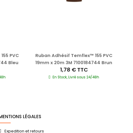
 155 PVC
Ruban Adhésif Temflex™ 155 PVC
R
44 Bleu
19mm x 20m 3M 7100184744 Brun
1
1,78 €
TTC
/48h
En Stock, Livré sous 24/48h
MENTIONS LÉGALES
Expedition et retours