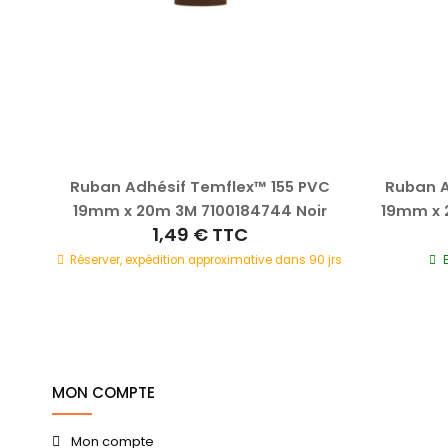
lex™
Ruban Adhésif Temflex™ 155 PVC
Ruban A
-C
19mm x 20m 3M 7100184744 Noir
19mm x 
1,49 €
TTC
c
Réserver, expédition approximative dans 90 jrs
0 jrs
MON COMPTE
Mon compte