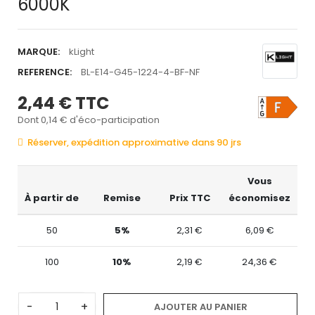
6000K
MARQUE:
kLight
REFERENCE:
BL-E14-G45-1224-4-BF-NF
2,44 €
TTC
Dont 0,14 € d'éco-participation
Réserver, expédition approximative dans 90 jrs
Vous
À partir de
Remise
Prix TTC
économisez
50
5%
2,31 €
6,09 €
100
10%
2,19 €
24,36 €
-
+
AJOUTER AU PANIER