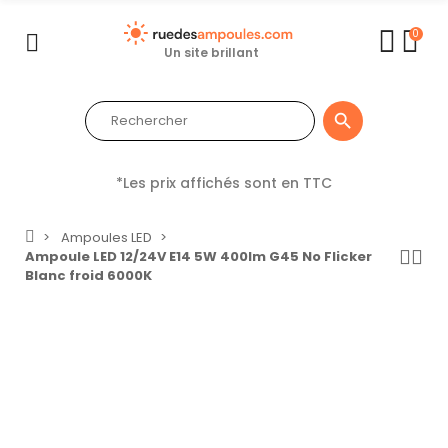
0
Un site brillant

*Les prix affichés sont en TTC
Ampoules LED
Ampoule LED 12/24V E14 5W 400lm G45 No Flicker
Blanc froid 6000K