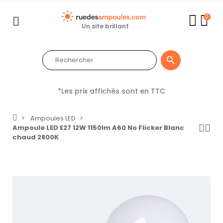
0
Un site brillant

*Les prix affichés sont en TTC
Ampoules LED
Ampoule LED E27 12W 1150lm A60 No Flicker Blanc
chaud 2800K