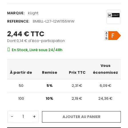
MARQUE:
kLight
REFERENCE:
BMBLL-L27-12W1155WW
2,44 €
TTC
Dont 0,14 € d'éco-participation
En Stock, Livré sous 24/48h
Vous
À partir de
Remise
Prix TTC
économisez
50
5%
2,31 €
6,09 €
100
10%
2,19 €
24,36 €
-
+
AJOUTER AU PANIER