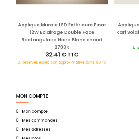
12W
Applique Murale LED Extérieure Einar
Applique
e
12W Éclairage Double Face
Karl Sola
ux
Rectangulaire Noire Blanc chaud
2700K
32,41 €
TTC
Réserver, expédition approximative dans 90 jrs
MON COMPTE
Mon compte
Mes commandes
Mes adresses
Mes infos