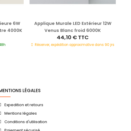
rieure 6W
Applique Murale LED Extérieur 12W
Ap
utre 4000K
Venus Blanc froid 6000K
44,10 €
TTC
/48h
Réserver, expédition approximative dans 90 jrs
Ré
MENTIONS LÉGALES
Expedition et retours
Mentions légales
Conditions d'utilisation
Paiement sécurisé