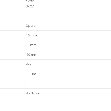
RoHS
UKCA
F
Opale
46 mm
80 mm
170 mm
Mur
600 lm
1
No Flicker