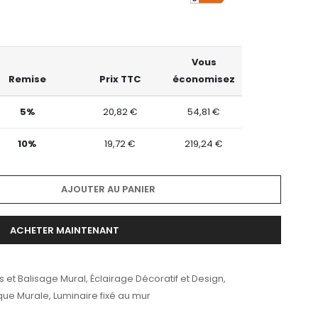
Vous
Remise
Prix TTC
économisez
5%
20,82 €
54,81 €
10%
19,72 €
219,24 €
AJOUTER AU PANIER
ACHETER MAINTENANT
s et Balisage Mural
,
Éclairage Décoratif et Design
,
que Murale
,
Luminaire fixé au mur