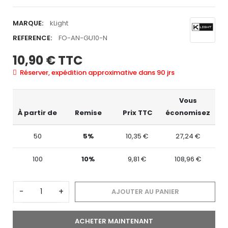
MARQUE:
kLight
REFERENCE:
FO-AN-GU10-N
10,90 €
TTC
Réserver, expédition approximative dans 90 jrs
Vous
À partir de
Remise
Prix TTC
économisez
50
5%
10,35 €
27,24 €
100
10%
9,81 €
108,96 €
-
+
AJOUTER AU PANIER
ACHETER MAINTENANT