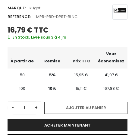
MARQUE:
kLight
REFERENCE:
LMPR-PRD-DPRT-BLNC
16,79 €
TTC
En Stock, Livré sous 3 à 4 jrs
Vous
À partir de
Remise
Prix TTC
économisez
50
5%
15,95 €
41,97 €
100
10%
15,11 €
167,88 €
-
+
AJOUTER AU PANIER
ACHETER MAINTENANT