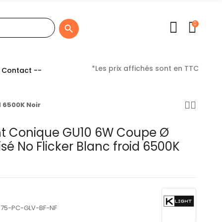
0

*Les prix affichés sont en TTC
 Contact --
 6500K Noir
ht Conique GU10 6W Coupe Ø
 No Flicker Blanc froid 6500K
75-PC-GLV-BF-NF