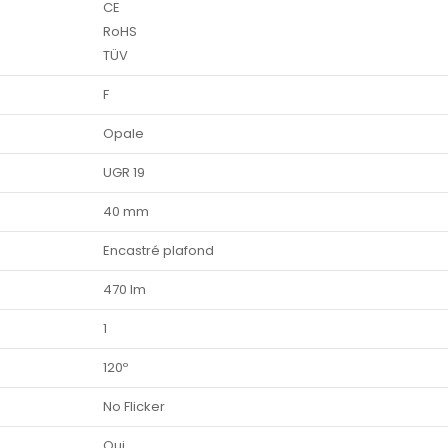
CE
RoHS
TÜV
F
Opale
UGR 19
40 mm
Encastré plafond
470 lm
1
120º
No Flicker
Oui