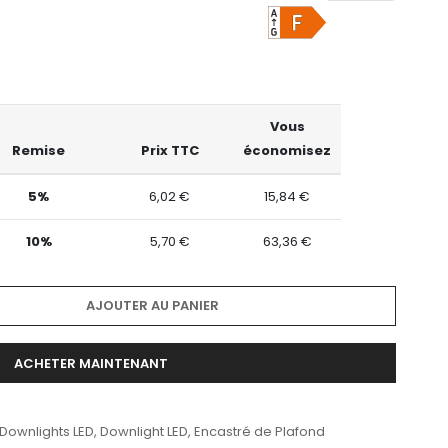
Vous
Remise
Prix TTC
économisez
5%
6,02 €
15,84 €
10%
5,70 €
63,36 €
AJOUTER AU PANIER
ACHETER MAINTENANT
 Downlights LED
,
Downlight LED
,
Encastré de Plafond