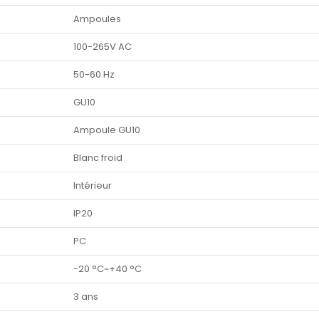
Ampoules
100-265V AC
50-60 Hz
GU10
Ampoule GU10
Blanc froid
Intérieur
IP20
PC
-20 °C~+40 °C
3 ans