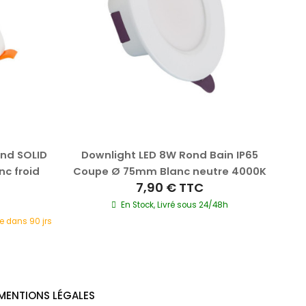
ond SOLID
Downlight LED 8W Rond Bain IP65
D
c froid
Coupe Ø 75mm Blanc neutre 4000K
LIF
7,90 €
TTC
En Stock, Livré sous 24/48h
e dans 90 jrs
Ré
MENTIONS LÉGALES