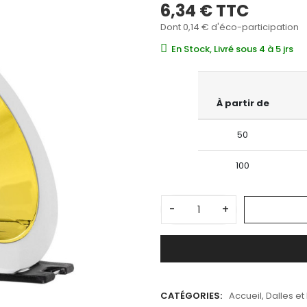
6,34 €
TTC
Dont 0,14 € d'éco-participation
En Stock, Livré sous 4 à 5 jrs
À partir de
50
100
-
+
CATÉGORIES:
Accueil
,
Dalles et