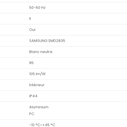
50-60 Hz
II
Oui
SAMSUNG SMD2835
Blanc neutre
85
105 lm/W
Intérieur
IP44
Aluminium
PC
-10 °C~+45 °C