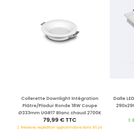
UNG
Collerette Downlight Intégration
Dalle LE
ue
Plâtre/Pladur Ronde 18W Coupe
290x29
anc
Ø333mm UGR17 Blanc chaud 2700K
79,99 €
TTC
Réserver, expédition approximative dans 90 jrs