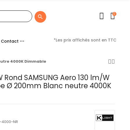
0

*Les prix affichés sont en TTC
 Contact --
eutre 4000K Dimmable
4W Rond SAMSUNG Aero 130 lm/W
pe Ø 200mm Blanc neutre 4000K
-4000-NR