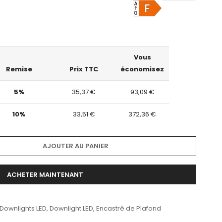
Vous
Remise
Prix TTC
économisez
5%
35,37 €
93,09 €
10%
33,51 €
372,36 €
AJOUTER AU PANIER
ACHETER MAINTENANT
 Downlights LED
,
Downlight LED
,
Encastré de Plafond