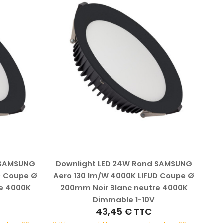
 SAMSUNG
Downlight LED 24W Rond SAMSUNG
Dal
D Coupe Ø
Aero 130 lm/W 4000K LIFUD Coupe Ø
2
e 4000K
200mm Noir Blanc neutre 4000K
Dimmable 1-10V
43,45 €
TTC