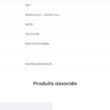
110º
Ø200 mm ~ Ø220 mm
LIFUD
120 lm/W
Non Dimmable
8445044094325
Produits associés