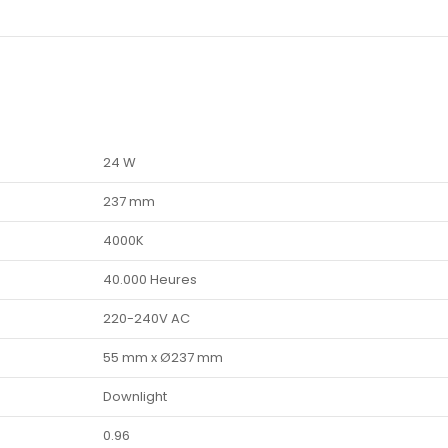
24 W
237 mm
4000K
40.000 Heures
220-240V AC
55 mm x Ø237 mm
Downlight
0.96