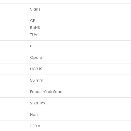
5 ans
CE
RoHS
TÜV
F
Opale
UGR 19
55 mm
Encastré plafond
2520 lm
Non
1-10 V