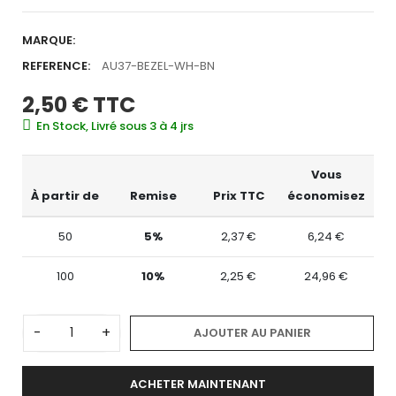
MARQUE:
REFERENCE:
AU37-BEZEL-WH-BN
2,50 €
TTC
En Stock, Livré sous 3 à 4 jrs
Vous
À partir de
Remise
Prix TTC
économisez
50
5%
2,37 €
6,24 €
100
10%
2,25 €
24,96 €
-
+
AJOUTER AU PANIER
ACHETER MAINTENANT