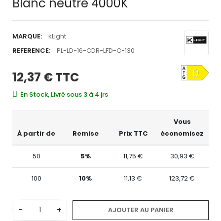
Blanc neutre 4000K
MARQUE:
kLight
REFERENCE:
PL-LD-16-CDR-LFD-C-130
12,37 €
TTC
En Stock, Livré sous 3 à 4 jrs
Vous
À partir de
Remise
Prix TTC
économisez
50
5%
11,75 €
30,93 €
100
10%
11,13 €
123,72 €
-
+
AJOUTER AU PANIER