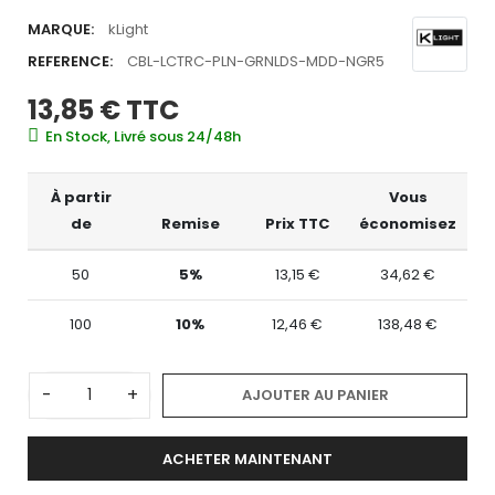
MARQUE:
kLight
REFERENCE:
CBL-LCTRC-PLN-GRNLDS-MDD-NGR5
13,85 €
TTC
En Stock, Livré sous 24/48h
À partir
Vous
de
Remise
Prix TTC
économisez
50
5%
13,15 €
34,62 €
100
10%
12,46 €
138,48 €
-
+
AJOUTER AU PANIER
ACHETER MAINTENANT