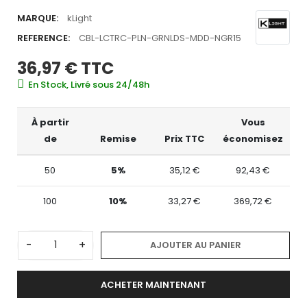
MARQUE:
kLight
REFERENCE:
CBL-LCTRC-PLN-GRNLDS-MDD-NGR15
36,97 €
TTC
En Stock, Livré sous 24/48h
À partir
Vous
de
Remise
Prix TTC
économisez
50
5%
35,12 €
92,43 €
100
10%
33,27 €
369,72 €
-
+
AJOUTER AU PANIER
ACHETER MAINTENANT