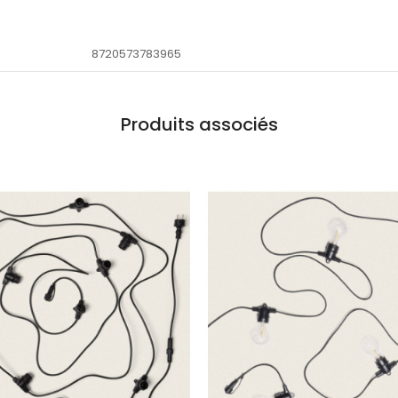
8720573783965
Produits associés