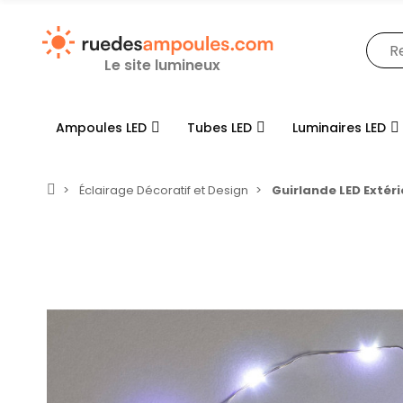
Le site lumineux
Ampoules LED
Tubes LED
Luminaires LED
Éclairage Décoratif et Design
Guirlande LED Extér