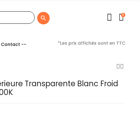
0

*Les prix affichés sont en TTC
 Contact --
érieure Transparente Blanc Froid
000K