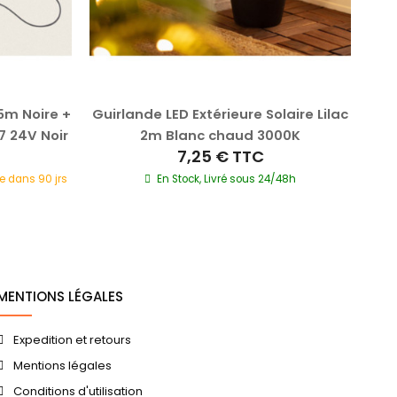
5m Noire +
Guirlande LED Extérieure Solaire Lilac
Gui
7 24V Noir
2m Blanc chaud 3000K
7,25 €
TTC
e dans 90 jrs
En Stock, Livré sous 24/48h
Ré
MENTIONS LÉGALES
Expedition et retours
Mentions légales
Conditions d'utilisation