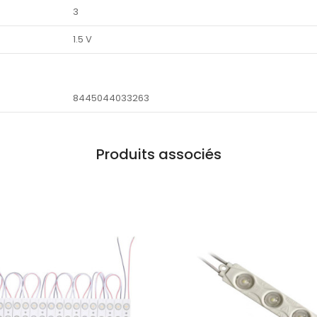
3
1.5 V
8445044033263
Produits associés