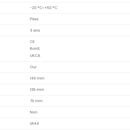
-20 °C~+50 °C
Piles
3 ans
CE
RoHS
UKCA
Oui
140 mm
135 mm
70 mm
Non
LR44