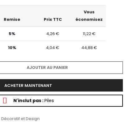
Vous
Remise
Prix TTC
économisez
5%
4,26 €
11,22 €
10%
4,04 €
44,88 €
AJOUTER AU PANIER
ACHETER MAINTENANT
N'inclut pas :
Piles
 Décoratif et Design