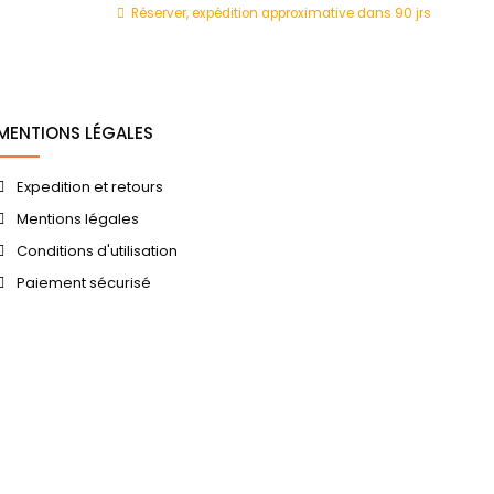
Réserver, expédition approximative dans 90 jrs
Ré
MENTIONS LÉGALES
Expedition et retours
Mentions légales
Conditions d'utilisation
Paiement sécurisé