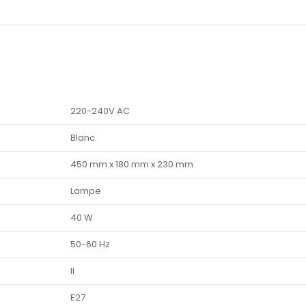
220-240V AC
Blanc
450 mm x 180 mm x 230 mm
Lampe
40 W
50-60 Hz
II
E27