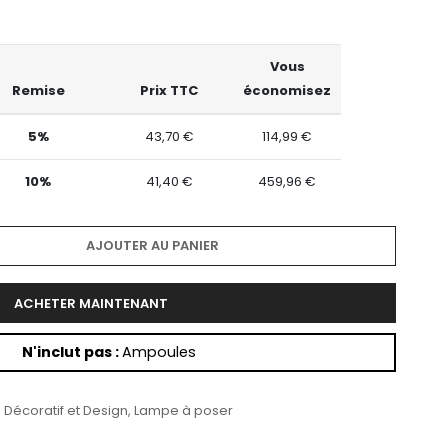
Vous
Remise
Prix TTC
économisez
5%
43,70 €
114,99 €
10%
41,40 €
459,96 €
AJOUTER AU PANIER
ACHETER MAINTENANT
N'inclut pas :
Ampoules
 Décoratif et Design
,
Lampe à poser