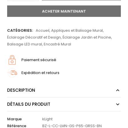
ACHETER MAINTENANT
CATÉGORIES:
Accueil
,
Appliques et Balisage Mural
,
Éclairage Décoratif et Design
,
Éclairage Jardin et Piscine
,
Balisage LED mural
,
Encastré Mural
Paiement sécurisé
Expédition et retours
DESCRIPTION
DÉTAILS DU PRODUIT
Marque
kLight
Référence
BZ-L-CC-LMN-GS-P65-GRSS-BN