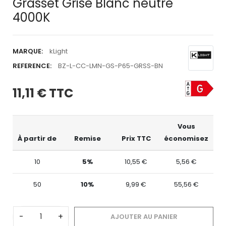
Grasset Grise Blanc neutre
4000K
MARQUE:
kLight
REFERENCE:
BZ-L-CC-LMN-GS-P65-GRSS-BN
11,11 €
TTC
Vous
À partir de
Remise
Prix TTC
économisez
10
5%
10,55 €
5,56 €
50
10%
9,99 €
55,56 €
-
+
AJOUTER AU PANIER