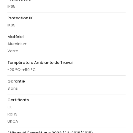
IP65
Protection IK
IK05
Matériel
Aluminium
Verre
Température Ambiante de Travail
-20 °C~+50 °C
Garantie
3 ans
Certificats
CE
RoHS
UKCA
Efficacité Énergétique 2023 (EU-2019/2015)