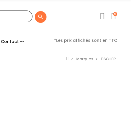
0

*Les prix affichés sont en TTC
 Contact --
Marques
FISCHER