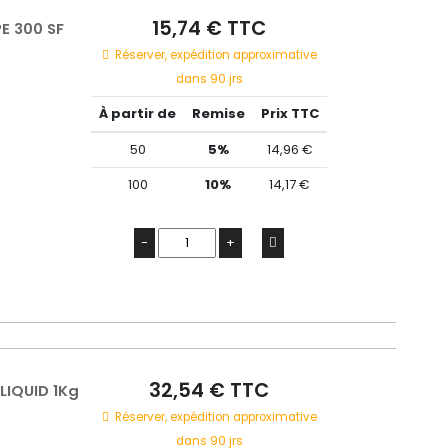
15,74 € TTC
E 300 SF
Réserver, expédition approximative
dans 90 jrs
À partir de
Remise
Prix TTC
50
5%
14,96 €
100
10%
14,17 €
-
+
32,54 € TTC
LIQUID 1Kg
Réserver, expédition approximative
dans 90 jrs