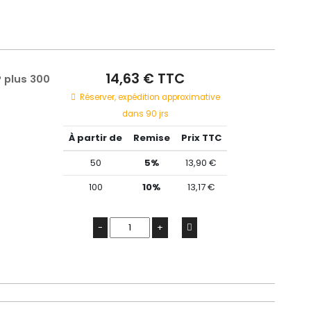
14,63 € TTC
 plus 300
Réserver, expédition approximative
dans 90 jrs
À partir de
Remise
Prix TTC
50
5%
13,90 €
100
10%
13,17 €
-
+