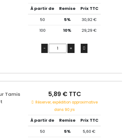
À partir de
Remise
Prix TTC
50
5%
30,92 €
100
10%
29,29 €
-
+
5,89 € TTC
ur Tamis
t
Réserver, expédition approximative
dans 90 jrs
À partir de
Remise
Prix TTC
50
5%
5,60 €