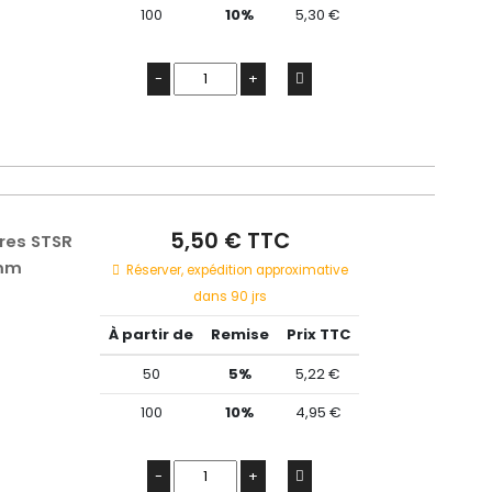
100
10%
5,30 €
-
+
5,50 € TTC
ires STSR
 mm
Réserver, expédition approximative
dans 90 jrs
À partir de
Remise
Prix TTC
50
5%
5,22 €
100
10%
4,95 €
-
+