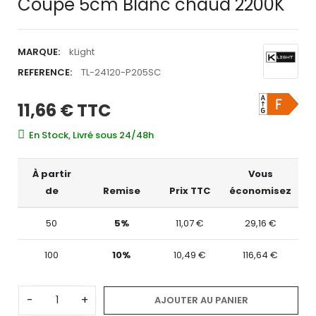
Coupe 5cm Blanc chaud 2200K
MARQUE:
kLight
REFERENCE:
TL-24120-P205SC
11,66 €
TTC
En Stock, Livré sous 24/48h
À partir
Vous
de
Remise
Prix TTC
économisez
50
5%
11,07 €
29,16 €
100
10%
10,49 €
116,64 €
-
+
AJOUTER AU PANIER