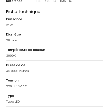
Référence
T890-GS9-140-LMN-BC
Fiche technique
Puissance
12 W
Diamètre
26 mm
Température de couleur
3000K
Durée de vie
40.000 Heures
Tension
220-240V AC
Type
Tube LED