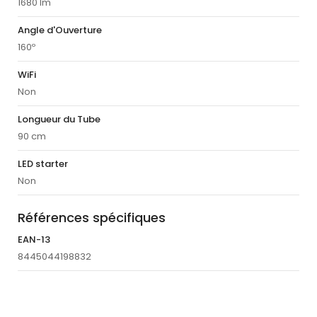
1680 lm
Angle d'Ouverture
160º
WiFi
Non
Longueur du Tube
90 cm
LED starter
Non
Références spécifiques
EAN-13
8445044198832