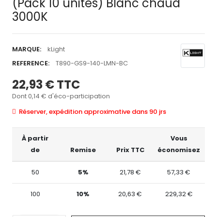
(Pack 10 unités) Blanc chaud
3000K
MARQUE:
kLight
REFERENCE:
T890-GS9-140-LMN-BC
22,93 €
TTC
Dont 0,14 € d'éco-participation
Réserver, expédition approximative dans 90 jrs
À partir
Vous
de
Remise
Prix TTC
économisez
50
5%
21,78 €
57,33 €
100
10%
20,63 €
229,32 €