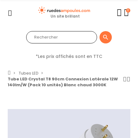
0
Un site brillant

*Les prix affichés sont en TTC
Tubes LED
Tube LED Crystal T8 90cm Connexion Latérale 12W
140lm/W (Pack 10 unités) Blanc chaud 3000K