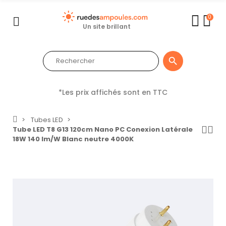
0
Un site brillant

*Les prix affichés sont en TTC
Tubes LED
Tube LED T8 G13 120cm Nano PC Conexion Latérale
18W 140 lm/W Blanc neutre 4000K