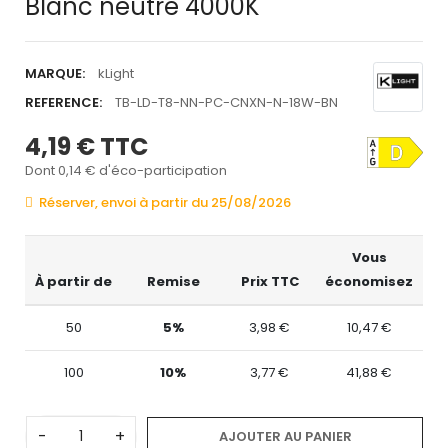
Blanc neutre 4000K
MARQUE:
kLight
REFERENCE:
TB-LD-T8-NN-PC-CNXN-N-18W-BN
4,19 €
TTC
Dont 0,14 € d'éco-participation
Réserver, envoi à partir du 25/08/2026
Vous
À partir de
Remise
Prix TTC
économisez
50
5%
3,98 €
10,47 €
100
10%
3,77 €
41,88 €
-
+
AJOUTER AU PANIER