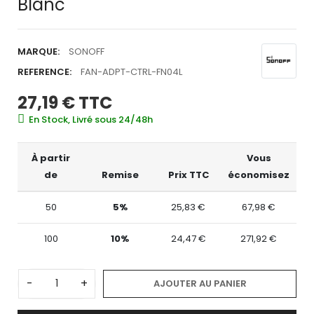
Blanc
MARQUE:
SONOFF
REFERENCE:
FAN-ADPT-CTRL-FN04L
27,19 €
TTC
En Stock, Livré sous 24/48h
À partir
Vous
de
Remise
Prix TTC
économisez
50
5%
25,83 €
67,98 €
100
10%
24,47 €
271,92 €
-
+
AJOUTER AU PANIER