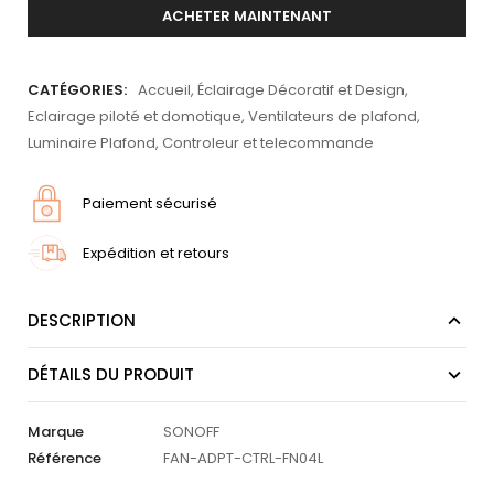
ACHETER MAINTENANT
CATÉGORIES:
Accueil
,
Éclairage Décoratif et Design
,
Eclairage piloté et domotique
,
Ventilateurs de plafond
,
Luminaire Plafond
,
Controleur et telecommande
Paiement sécurisé
Expédition et retours
DESCRIPTION
DÉTAILS DU PRODUIT
Marque
SONOFF
Référence
FAN-ADPT-CTRL-FN04L