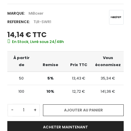
MARQUE:
MiBoxer
REFERENCE:
TLR-SWR1
14,14 €
TTC
En Stock, Livré sous 24/48h
À partir
Vous
de
Remise
Prix TTC
économisez
50
5%
13,43 €
35,34 €
100
10%
12,72 €
141,36 €
-
+
AJOUTER AU PANIER
ACHETER MAINTENANT