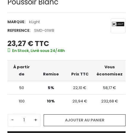
Poussoir Blanc
MARQUE:
kLight
REFERENCE:
SMD-01WB
23,27 €
TTC
En Stock, Livré sous 24/48h
À partir
Vous
de
Remise
Prix TTC
économisez
50
5%
22,10 €
58,17 €
100
10%
20,94 €
232,68 €
-
+
AJOUTER AU PANIER