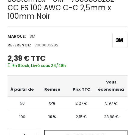
CC FS 100 AWC C-C 2,5mm x
100mm Noir
MARQUE:
3M
REFERENCE:
7000035282
2,39 €
TTC
En Stock, Livré sous 24/48h
Vous
À partir de
Remise
Prix TTC
économisez
50
5%
2,27 €
5,97 €
100
10%
2,15 €
23,88 €