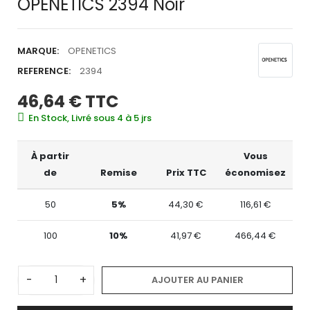
OPENETICS 2394 Noir
MARQUE:
OPENETICS
REFERENCE:
2394
46,64 €
TTC
En Stock, Livré sous 4 à 5 jrs
À partir
Vous
de
Remise
Prix TTC
économisez
50
5%
44,30 €
116,61 €
100
10%
41,97 €
466,44 €
-
+
AJOUTER AU PANIER