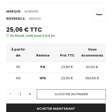
MARQUE:
LEGRAND
REFERENCE:
086020
25,06 €
TTC
En Stock, Livré sous 3 à 4 jrs
À partir
Vous
de
Remise
Prix TTC
économisez
50
5%
23,80 €
62,64 €
100
10%
22,55 €
250,56 €
-
+
AJOUTER AU PANIER
ACHETER MAINTENANT