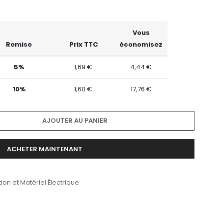
Vous
Remise
Prix TTC
économisez
5%
1,69 €
4,44 €
10%
1,60 €
17,76 €
AJOUTER AU PANIER
ACHETER MAINTENANT
ion et Matériel Électrique