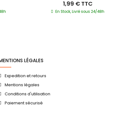
1,99 €
TTC
/48h
En Stock, Livré sous 24/48h
Ré
MENTIONS LÉGALES
Expedition et retours
Mentions légales
Conditions d'utilisation
Paiement sécurisé