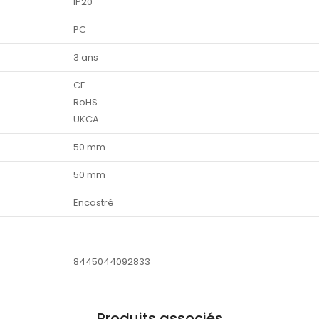
IP20
PC
3 ans
CE
RoHS
UKCA
50 mm
50 mm
Encastré
8445044092833
Produits associés