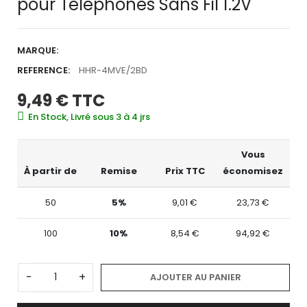
pour Téléphones Sans Fil 1.2V
MARQUE:
REFERENCE:
HHR-4MVE/2BD
9,49 €
TTC
En Stock, Livré sous 3 à 4 jrs
Vous
À partir de
Remise
Prix TTC
économisez
50
5%
9,01 €
23,73 €
100
10%
8,54 €
94,92 €
-
+
AJOUTER AU PANIER