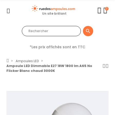
0
Un site brillant

*Les prix affichés sont en TTC
Ampoules LED
Ampoule LED Dimmable E27 18W 1800 lm A65 No
Flicker Blanc chaud 3000K