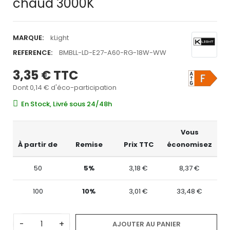
chaud 3000K
MARQUE:
kLight
REFERENCE:
BMBLL-LD-E27-A60-RG-18W-WW
3,35 €
TTC
Dont 0,14 € d'éco-participation
En Stock, Livré sous 24/48h
Vous
À partir de
Remise
Prix TTC
économisez
50
5%
3,18 €
8,37 €
100
10%
3,01 €
33,48 €
-
+
AJOUTER AU PANIER