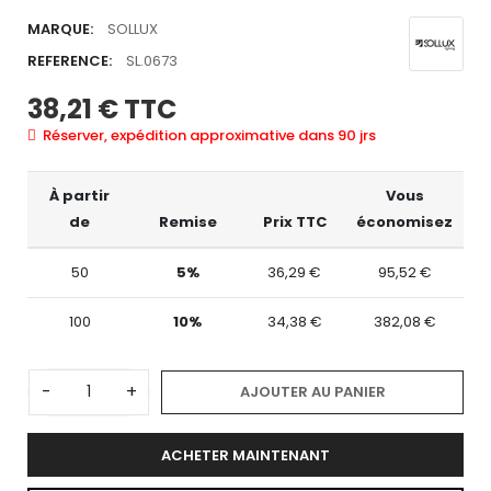
MARQUE:
SOLLUX
REFERENCE:
SL.0673
38,21 €
TTC
Réserver, expédition approximative dans 90 jrs
À partir
Vous
de
Remise
Prix TTC
économisez
50
5%
36,29 €
95,52 €
100
10%
34,38 €
382,08 €
-
+
AJOUTER AU PANIER
ACHETER MAINTENANT