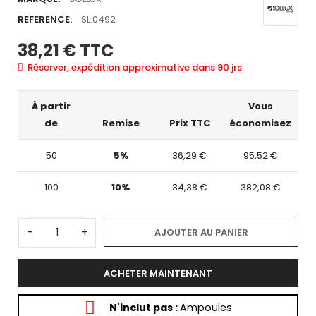
REFERENCE:
SL.0492
38,21 €
TTC
Réserver, expédition approximative dans 90 jrs
À partir
Vous
de
Remise
Prix TTC
économisez
50
5%
36,29 €
95,52 €
100
10%
34,38 €
382,08 €
-
+
AJOUTER AU PANIER
ACHETER MAINTENANT
N'inclut pas :
Ampoules