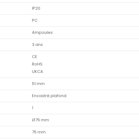
IP20
PC
Ampoules
3 ans
CE
RoHS
UKCA
51 mm
Encastré plafond
1
Ø75 mm
75 mm