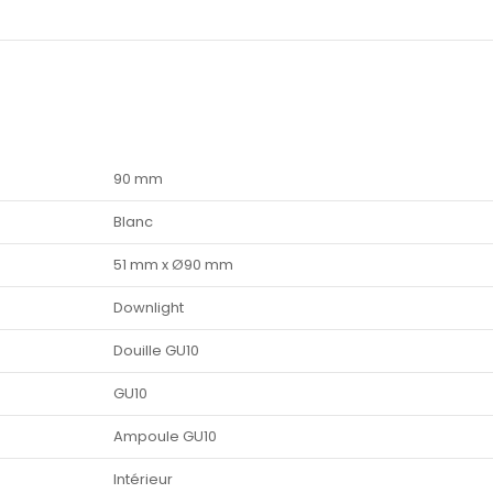
90 mm
Blanc
51 mm x Ø90 mm
Downlight
Douille GU10
GU10
Ampoule GU10
Intérieur