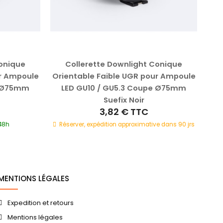
Conique
Collerette Downlight Conique
Col
ur Ampoule
Orientable Faible UGR pour Ampoule
A
e Ø75mm
LED GU10 / GU5.3 Coupe Ø75mm
Suefix Noir
3,82 €
TTC
/48h
Réserver, expédition approximative dans 90 jrs
MENTIONS LÉGALES
Expedition et retours
Mentions légales