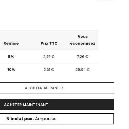
Vous
Remise
Prix TTC
économisez
5%
2,75 €
7,26 €
10%
2,61 €
29,04 €
AJOUTER AU PANIER
ACHETER MAINTENANT
N'inclut pas :
Ampoules