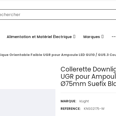
Alimentation et Matériel Électrique
Marques
--
nique Orientable Faible UGR pour Ampoule LED GU10 / GU5.3 C
Collerette Downli
UGR pour Ampoule
Ø75mm Suefix Bl
MARQUE:
kLight
REFERENCE:
KNS02175-W