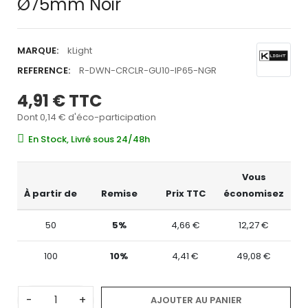
Ø75mm Noir
MARQUE:
kLight
REFERENCE:
R-DWN-CRCLR-GU10-IP65-NGR
4,91 €
TTC
Dont 0,14 € d'éco-participation
En Stock, Livré sous 24/48h
Vous
À partir de
Remise
Prix TTC
économisez
50
5%
4,66 €
12,27 €
100
10%
4,41 €
49,08 €
-
+
AJOUTER AU PANIER