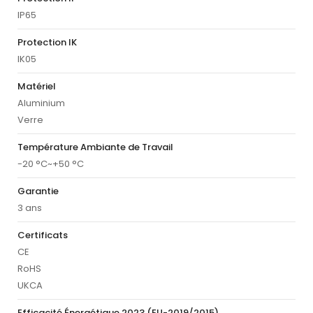
IP65
Protection IK
IK05
Matériel
Aluminium
Verre
Température Ambiante de Travail
-20 °C~+50 °C
Garantie
3 ans
Certificats
CE
RoHS
UKCA
Efficacité Énergétique 2023 (EU-2019/2015)