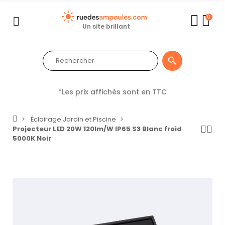
0
Un site brillant

*Les prix affichés sont en TTC
Éclairage Jardin et Piscine
Projecteur LED 20W 120lm/W IP65 S3 Blanc froid
5000K Noir