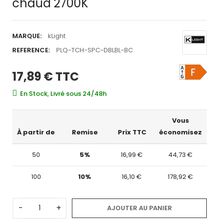
chaud 2700K
MARQUE:
kLight
REFERENCE:
PLQ-TCH-SPC-DBLBL-BC
17,89 €
TTC
En Stock, Livré sous 24/48h
Vous
À partir de
Remise
Prix TTC
économisez
50
5%
16,99 €
44,73 €
100
10%
16,10 €
178,92 €
-
+
AJOUTER AU PANIER