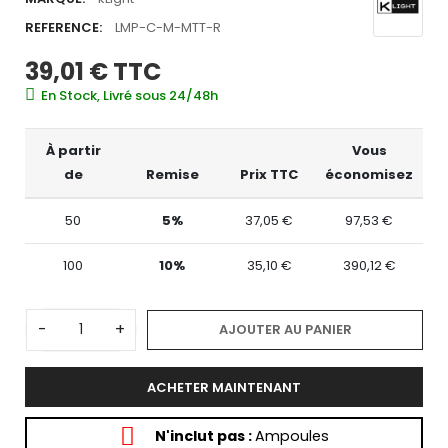
REFERENCE:
LMP-C-M-MTT-R
39,01 €
TTC
En Stock, Livré sous 24/48h
À partir
Vous
de
Remise
Prix TTC
économisez
50
5%
37,05 €
97,53 €
100
10%
35,10 €
390,12 €
-
+
AJOUTER AU PANIER
ACHETER MAINTENANT
N'inclut pas :
Ampoules