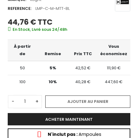
REFERENCE:
LMP-C-M-MTT-BL
44,76 €
TTC
En Stock, Livré sous 24/48h
À partir
Vous
de
Remise
Prix TTC
économisez
50
5%
42,52 €
111,90 €
100
10%
40,28 €
447,60 €
-
+
AJOUTER AU PANIER
ACHETER MAINTENANT
N'inclut pas :
Ampoules