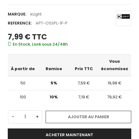
MARQUE:
kLight
REFERENCE:
APT-OSSPL-1F-P
7,99 €
TTC
En Stock, Livré sous 24/48h
Vous
À partir de
Remise
Prix TTC
économisez
50
5%
7,59 €
19,98 €
100
10%
7,19 €
79,92 €
-
+
AJOUTER AU PANIER
ACHETER MAINTENANT