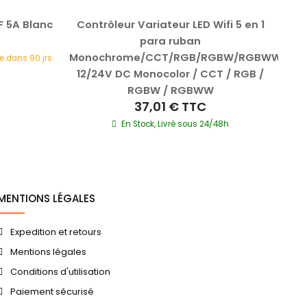
F 5A Blanc
Contrôleur Variateur LED Wifi 5 en 1
Con
para ruban
gé
Monochrome/CCT/RGB/RGBW/RGBWW
L
e dans 90 jrs
12/24V DC Monocolor / CCT / RGB /
RGBW / RGBWW
37,01 €
TTC
En Stock, Livré sous 24/48h
MENTIONS LÉGALES
Expedition et retours
Mentions légales
Conditions d'utilisation
Paiement sécurisé