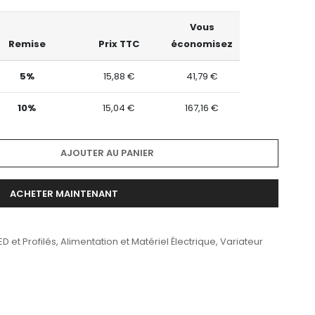
Vous
Remise
Prix TTC
économisez
5%
15,88 €
41,79 €
10%
15,04 €
167,16 €
AJOUTER AU PANIER
ACHETER MAINTENANT
D et Profilés
,
Alimentation et Matériel Électrique
,
Variateur