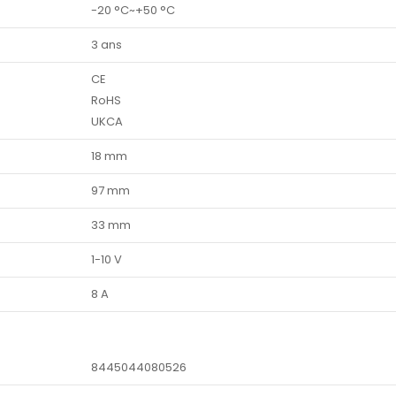
-20 °C~+50 °C
3 ans
CE
RoHS
UKCA
18 mm
97 mm
33 mm
1-10 V
8 A
8445044080526