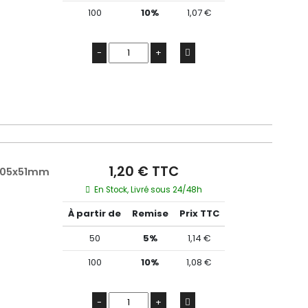
100
10%
1,07 €
-
+
1,20 € TTC
x105x51mm
En Stock, Livré sous 24/48h
À partir de
Remise
Prix TTC
50
5%
1,14 €
100
10%
1,08 €
-
+