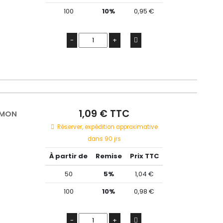
100
10%
0,95 €
-
+
1,09 € TTC
SIMON
Réserver, expédition approximative
dans 90 jrs
À partir de
Remise
Prix TTC
50
5%
1,04 €
100
10%
0,98 €
-
+