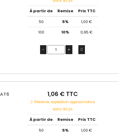
dans 90 jrs
À partir de
Remise
Prix TTC
50
5%
1,00 €
100
10%
0,95 €
-
+
1,06 € TTC
CAT6
Réserver, expédition approximative
dans 90 jrs
À partir de
Remise
Prix TTC
50
5%
1,00 €