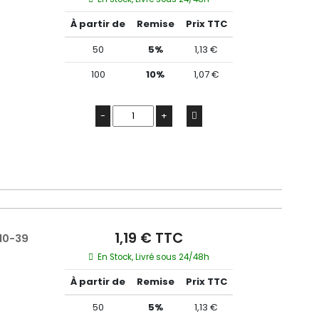
À partir de
Remise
Prix TTC
50
5%
1,13 €
100
10%
1,07 €
-
+
1,19 € TTC
10-39
En Stock, Livré sous 24/48h
À partir de
Remise
Prix TTC
50
5%
1,13 €