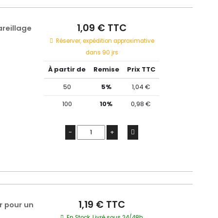
1,09 € TTC
reillage
Réserver, expédition approximative
dans 90 jrs
À partir de
Remise
Prix TTC
50
5%
1,04 €
100
10%
0,98 €
-
+
1,19 € TTC
r pour un
En Stock, Livré sous 24/48h