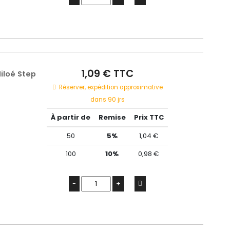
1,09 € TTC
iloé Step
Réserver, expédition approximative
dans 90 jrs
À partir de
Remise
Prix TTC
50
5%
1,04 €
100
10%
0,98 €
-
+