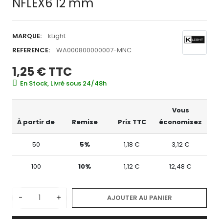
NFLEX6 12 mm
MARQUE:
kLight
REFERENCE:
WA000800000007-MNC
1,25 €
TTC
En Stock, Livré sous 24/48h
Vous
À partir de
Remise
Prix TTC
économisez
50
5%
1,18 €
3,12 €
100
10%
1,12 €
12,48 €
-
+
AJOUTER AU PANIER