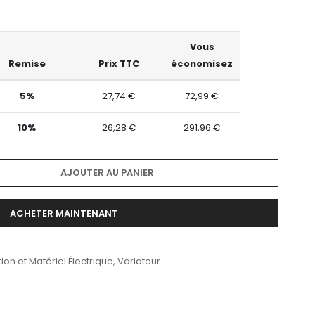
Vous
Remise
Prix TTC
économisez
5%
27,74 €
72,99 €
10%
26,28 €
291,96 €
AJOUTER AU PANIER
ACHETER MAINTENANT
ion et Matériel Électrique
,
Variateur